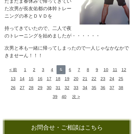
たまたま春休みで帰ってきてい
た次男が長友佑都の体幹トレー
ニングの本とＤＶＤを
持ってきていたので、二人で夜
のトレーニングを始めましたが・・・・・・
次男と本も一緒に帰ってしまったので一人じゃなかなかで
きませーん！！！
前
1
2
3
4
5
6
7
8
9
10
11
12
13
14
15
16
17
18
19
20
21
22
23
24
25
26
27
28
29
30
31
32
33
34
35
36
37
38
39
40
次
お問合せ・ご相談はこちら