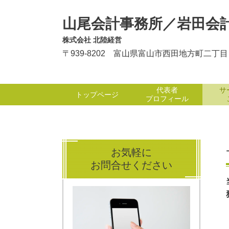
山尾会計事務所／岩田会
株式会社 北陸経営
〒939-8202 富山県富山市西田地方町二丁
代表者
サ
トップページ
プロフィール
お気軽に
お問合せください