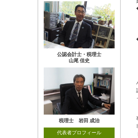
公認会計士・税理士
山尾 佳史
税理士 岩田 成治
代表者プロフィール