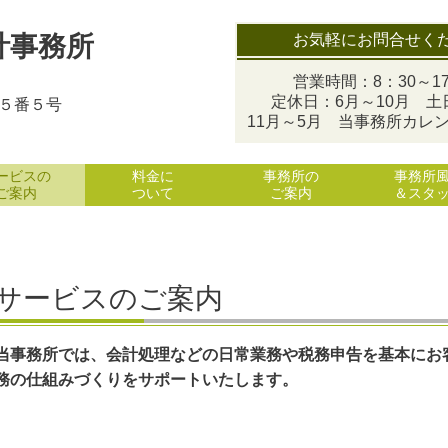
お気軽にお問合せく
計事務所
営業時間：8：30～17
定休日：6月～10月 土
目５番５号
11月～5月 当事務所カレ
ービスの
料金に
事務所の
事務所
ご案内
ついて
ご案内
＆スタ
サービスのご案内
当事務所では、会計処理などの日常業務や税務申告を基本にお
務の仕組みづくりをサポートいたします。