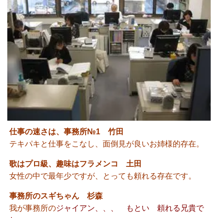
仕事の速さは、事務所№1 竹田
テキパキと仕事をこなし、面倒見が良いお姉様的存在。
歌はプロ級、趣味はフラメンコ 土田
女性の中で最年少ですが、とっても頼れる存在です。
事務所のスギちゃん 杉森
我が事務所の
ジャイアン、、、 もとい 頼れる兄貴で