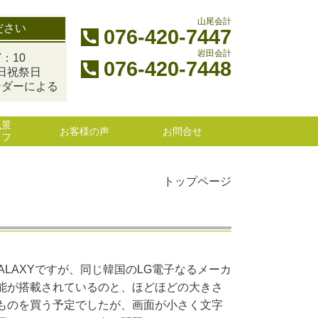
山尾会計
ださい
076-420-7447
岩田会計
：10
076-420-7448
日祝祭日
ンダーによる
風景
お客様の声
お問合せ
ッフ
トップページ
GALAXYですが、同じ韓国のLG電子なるメーカ
能が搭載されているのと、ほどほどの大きさ
ものを買う予定でしたが、画面が小さく文字