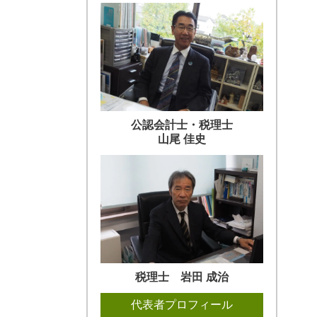
公認会計士・税理士
山尾 佳史
税理士 岩田 成治
代表者プロフィール