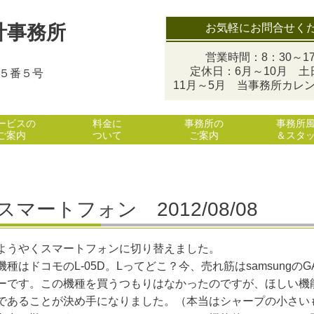
お気軽にお問合せく
計事務所
営業時間：8：30～17
定休日：6月～10月 土
目５番５号
11月～5月 当事務所カレ
ービスの
料金に
事務所の
事務所
ご案内
ついて
ご案内
＆スタ
スマートフォン 2012/08/08
ようやくスマートフォンに切り替えました。
機種はドコモのL-05D。Lってどこ？今、売れ筋はsamsungの
ーです。この機種を買うつもりはなかったのですが、ほしい機
であることが決め手になりました。（本当はシャープの小さい