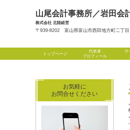
山尾会計事務所／岩田会
株式会社 北陸経営
〒939-8202 富山県富山市西田地方町二丁
代表者
サ
トップページ
プロフィール
お気軽に
お問合せください