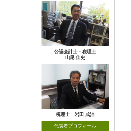
公認会計士・税理士
山尾 佳史
税理士 岩田 成治
代表者プロフィール