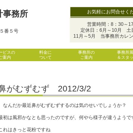
お気軽にお問合せく
計事務所
営業時間：8：30～17
定休日：6月～10月 土
目５番５号
11月～5月 当事務所カレ
ービスの
料金に
事務所の
事務所
ご案内
ついて
ご案内
＆スタ
鼻がむずむず 2012/3/2
なんだか最近鼻がむずむずするのは気のせいでしょうか？
最初は風邪かなとも思ったのですが、何やら様子が違うようで
これはきっと花粉ですね