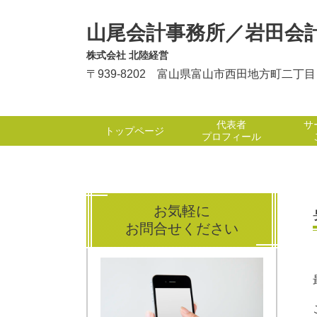
山尾会計事務所／岩田会
株式会社 北陸経営
〒939-8202 富山県富山市西田地方町二丁
代表者
サ
トップページ
プロフィール
お気軽に
お問合せください