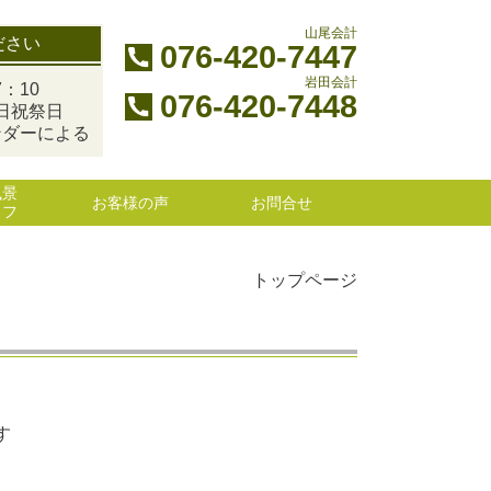
山尾会計
ださい
076-420-7447
岩田会計
：10
076-420-7448
日祝祭日
ンダーによる
風景
お客様の声
お問合せ
ッフ
トップページ
す