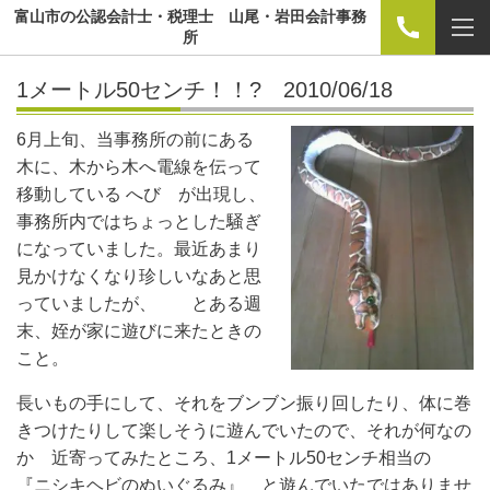
富山市の公認会計士・税理士 山尾・岩田会計事務
所
1メートル50センチ！！? 2010/06/18
6月上旬、当事務所の前にある
木に、木から木へ電線を伝って
移動している へび が出現し、
事務所内ではちょっとした騒ぎ
になっていました。最近あまり
見かけなくなり珍しいなあと思
っていましたが、 とある週
末、姪が家に遊びに来たときの
こと。
長いもの手にして、それをブンブン振り回したり、体に巻
きつけたりして楽しそうに遊んでいたので、それが何なの
か 近寄ってみたところ、1メートル50センチ相当の
『
ニシキヘビ
のぬいぐるみ』 と遊んでいたではありませ