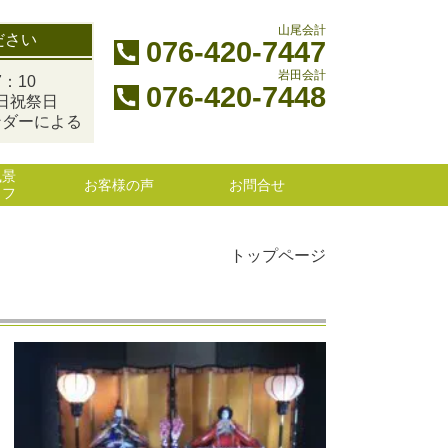
山尾会計
ださい
076-420-7447
岩田会計
：10
076-420-7448
日祝祭日
ンダーによる
風景
お客様の声
お問合せ
ッフ
トップページ