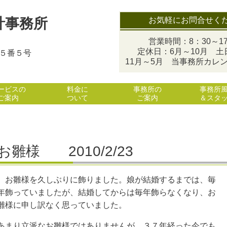
お気軽にお問合せく
計事務所
営業時間：8：30～17
定休日：6月～10月 土
目５番５号
11月～5月 当事務所カレ
ービスの
料金に
事務所の
事務所
ご案内
ついて
ご案内
＆スタ
お雛様 2010/2/23
お雛様を久しぶりに飾りました。娘が結婚するまでは、毎
年飾っていましたが、結婚してからは毎年飾らなくなり、お
雛様に申し訳なく思っていました。
あまり立派なお雛様ではありませんが、３７年経った今でも