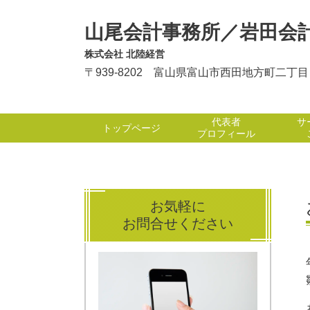
山尾会計事務所／岩田会
株式会社 北陸経営
〒939-8202 富山県富山市西田地方町二丁
代表者
サ
トップページ
プロフィール
お気軽に
お問合せください