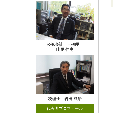
公認会計士・税理士
山尾 佳史
税理士 岩田 成治
代表者プロフィール