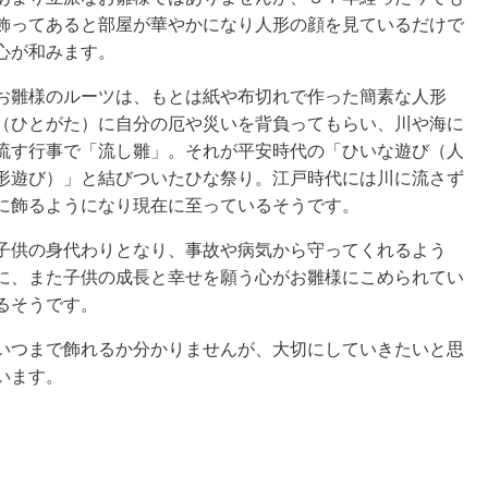
飾ってあると部屋が華やかになり人形の顔を見ているだけで
心が和みます。
お雛様のルーツは、もとは紙や布切れで作った簡素な人形
（ひとがた）に自分の厄や災いを背負ってもらい、川や海に
流す行事で「流し雛」。それが平安時代の「ひいな遊び（人
形遊び）」と結びついたひな祭り。江戸時代には川に流さず
に飾るようになり現在に至っているそうです。
子供の身代わりとなり、事故や病気から守ってくれるよう
に、また子供の成長と幸せを願う心がお雛様にこめられてい
るそうです。
いつまで飾れるか分かりませんが、大切にしていきたいと思
います。